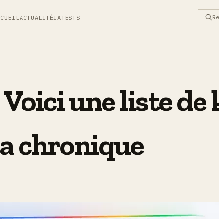
R
CCUEIL
ACTUALITÉ
IA
TESTS
 Voici une liste d
a chronique