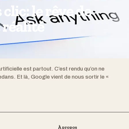
clic: le rêve de
réalité
rtificielle est partout. C’est rendu qu’on ne
edans. Et là, Google vient de nous sortir le «
À propos