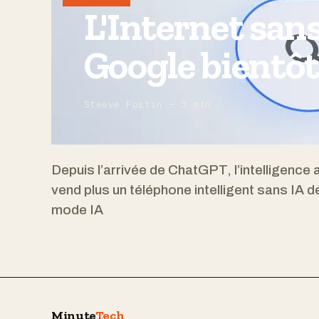
L'Internet sans 
Google bientôt 
Steeve Fortin — 3 min
Depuis l’arrivée de ChatGPT, l’intelligence a
vend plus un téléphone intelligent sans IA d
mode IA
Minute
Tech