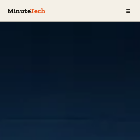
≡
Minute
Tech