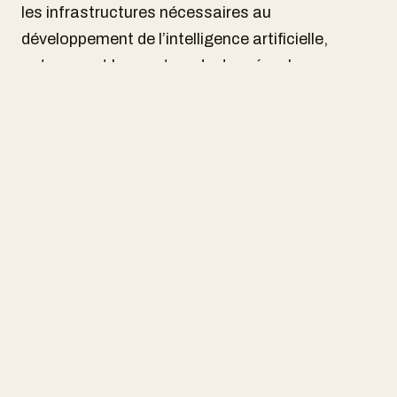
les infrastructures nécessaires au
développement de l’intelligence artificielle,
notamment les centres de données, les
équipements informatiques et les réseaux
énergétiques .
L’écart est vertigineux. Pendant que les États-
Unis misent sur une concentration massive de
capital et de puissance de calcul, le Québec
parle d’une quarantaine de projets étalés sur dix
ans. Même en tenant compte de la taille relative
des économies, la comparaison illustre le défi
colossal auquel fait face toute stratégie de
souveraineté numérique.