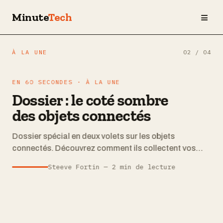
≡
Minute
Tech
À LA UNE
02
/
04
EN 60 SECONDES · À LA UNE
Dossier : le coté sombre
des objets connectés
Dossier spécial en deux volets sur les objets
connectés. Découvrez comment ils collectent vos
données et comment certains peuvent être détournés
Steeve Fortin — 2 min de lecture
par des cybercriminels.