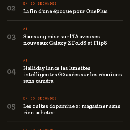
EN 60 SECONDES
02
La fin d'une époque pour OnePlus
AI
03
Samsung mise sur l'IA avec ses
nouveaux Galaxy Z Fold8 et Flip8
AI
Halliday lance les lunettes
04
intelligentes G2 axées sur les réunions
sans caméra
EN 60 SECONDES
05
Les « sites dopamine » : magasiner sans
rien acheter