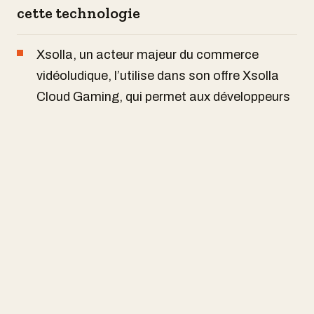
cette technologie
Xsolla, un acteur majeur du commerce
vidéoludique, l’utilise dans son offre Xsolla
Cloud Gaming, qui permet aux développeurs
de diffuser leurs jeux en mode pay-as-you-go
directement dans les navigateurs.
Ludeo, de son côté, a intégré cette
technologie dans une campagne
promotionnelle pour
Hitman World of
Assassination
sur YouTube, augmentant le
taux d’engagement par cinq par rapport aux
campagnes vidéo classiques.