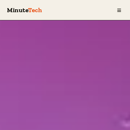
≡
Minute
Tech