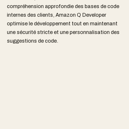
compréhension approfondie des bases de code
internes des clients, Amazon Q Developer
optimise le développement tout en maintenant
une sécurité stricte et une personnalisation des
suggestions de code.
Amazon Q Business pour l'analyse de
données et la prise de décisions
Amazon Q Business transforme la manière dont
les données d'entreprise sont utilisées pour la
prise de décision. En se connectant à une
variété de sources de données et outils
professionnels, cet assistant permet aux
employés de générer des contenus, des