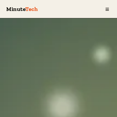
≡
Minute
Tech