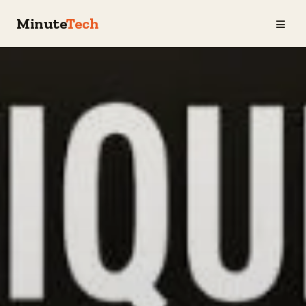
≡
Minute
Tech