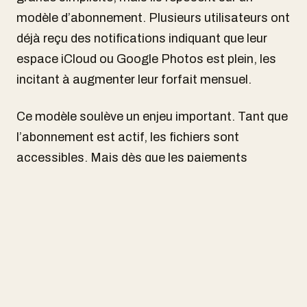
modèle d’abonnement. Plusieurs utilisateurs ont
déjà reçu des notifications indiquant que leur
espace iCloud ou Google Photos est plein, les
incitant à augmenter leur forfait mensuel.
Ce modèle soulève un enjeu important. Tant que
l’abonnement est actif, les fichiers sont
accessibles. Mais dès que les paiements
cessent, volontairement ou non, l’accès aux
données peut être compromis. En cas de décès,
par exemple, l’absence de gestion claire des
comptes peut entraîner la perte définitive de ces
souvenirs.
Dans ce contexte, les souvenirs les plus