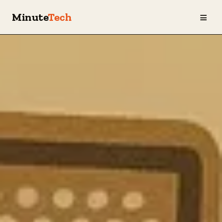
≡
Minute
Tech