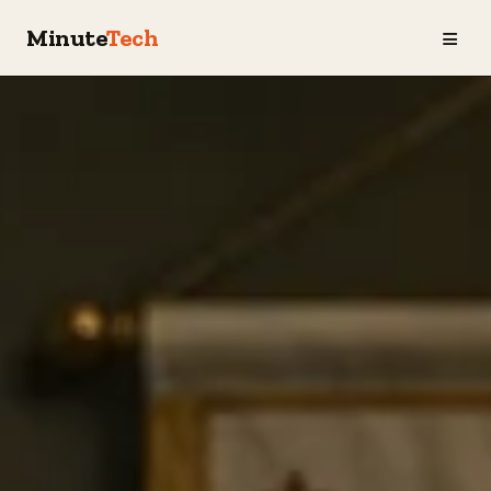
≡
Minute
Tech