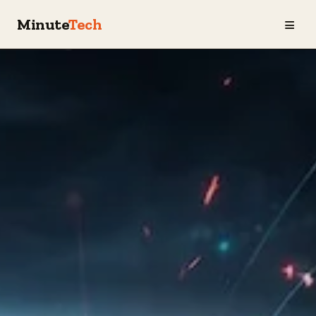
≡
Minute
Tech