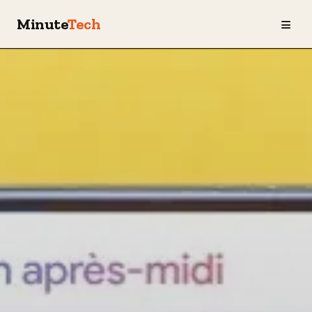
≡
Minute
Tech