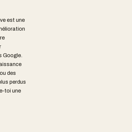
ive est une
mélioration
re
r
es Google.
naissance
 ou des
plus perdus
e-toi une
.
et le
es termes