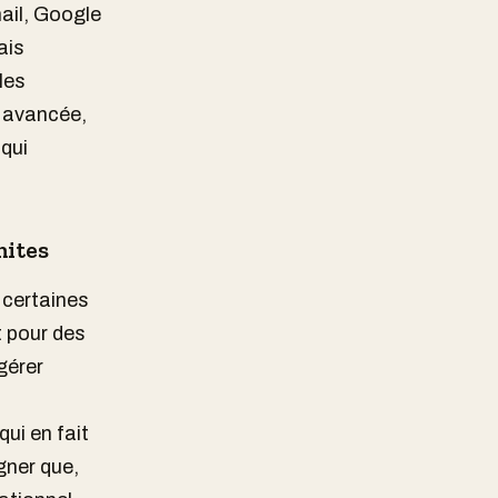
ail, Google
ais
les
e avancée,
 qui
mites
 certaines
t pour des
gérer
ui en fait
igner que,