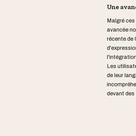
Une avan
Malgré ces 
avancée not
récente de
d'expressio
l'intégratio
Les utilisa
de leur lan
incompréhen
devant des 
bûche » grâc
Cela illustr
français de