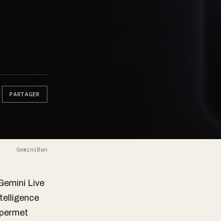
PARTAGER
GeminiBan
emini Live
telligence
l permet