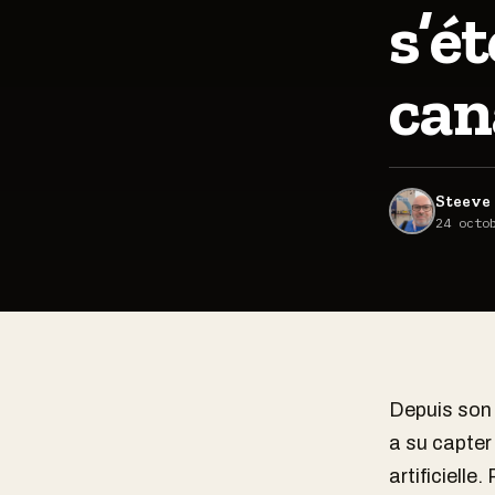
s’é
can
Steeve 
24 octo
Depuis son
a su capter 
artificielle