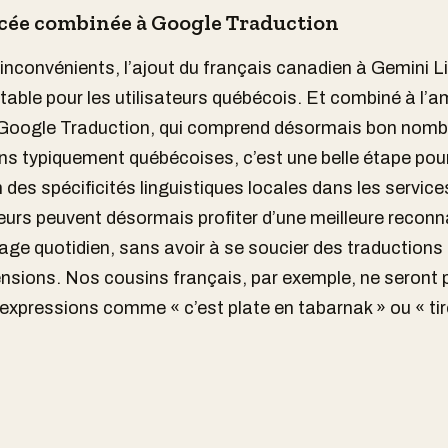
cée combinée à Google Traduction
inconvénients, l’ajout du français canadien à Gemini L
able pour les utilisateurs québécois. Et combiné à l’a
 Google Traduction, qui comprend désormais bon nomb
ns typiquement québécoises, c’est une belle étape pou
n des spécificités linguistiques locales dans les servic
teurs peuvent désormais profiter d’une meilleure recon
gage quotidien, sans avoir à se soucier des traductions
sions. Nos cousins français, par exemple, ne seront 
expressions comme « c’est plate en tabarnak » ou « tir
e à ces outils plus adaptés à notre réalité linguistique
e parfaitement la différence entre le français québécois 
 France. L'expression québécoise très colorée, avec d