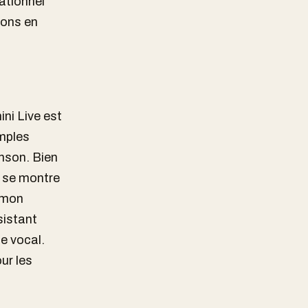
ationnel
ions en
ni Live est
imples
nson. Bien
l se montre
e mon
sistant
le vocal.
our les