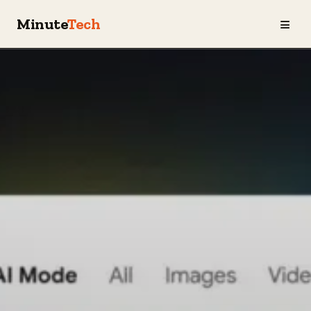
≡
Minute
Tech