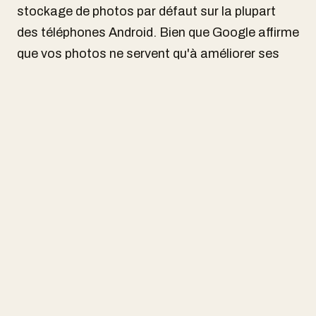
stockage de photos par défaut sur la plupart
des téléphones Android. Bien que Google affirme
que vos photos ne servent qu'à améliorer ses
services et ne sont pas utilisées pour entraîner
ses modèles d'IA, il est légitime de s'interroger
sur la confidentialité de nos données. Avec les
progrès rapides de l'intelligence artificielle, il
n'est pas impossible d'imaginer un futur où nos
photos pourraient être analysées à des fins de
ciblage publicitaire ou même de profilage
psychologique.
La question de la confidentialité des données
est un sujet de plus en plus préoccupant à l'ère
du numérique. Il est important de se tenir