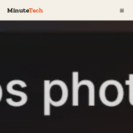
≡
Minute
Tech