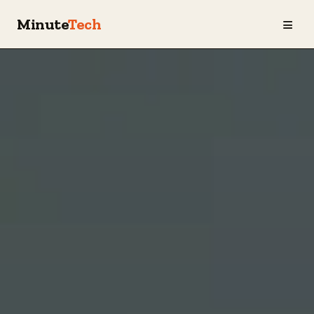
≡
Minute
Tech