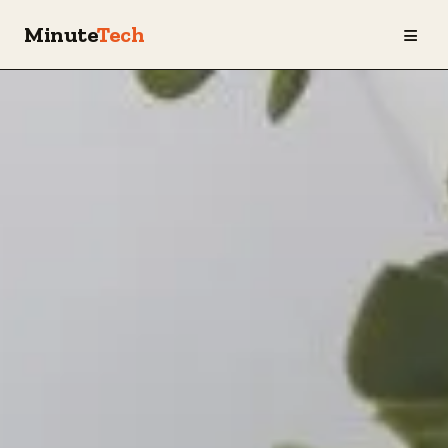
≡
Minute
Tech