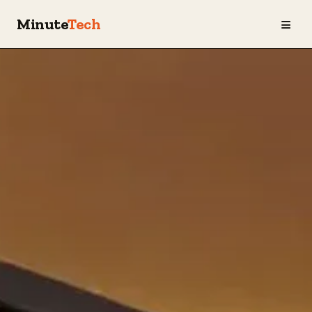
≡
Minute
Tech