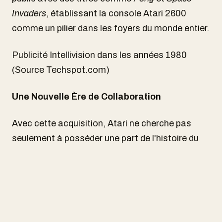
Invaders
, établissant la console Atari 2600
comme un pilier dans les foyers du monde entier.
Publicité Intellivision dans les années 1980
(Source Techspot.com)
Une Nouvelle Ère de Collaboration
Avec cette acquisition, Atari ne cherche pas
seulement à posséder une part de l'histoire du
jeu vidéo, mais aussi à revitaliser et à étendre
l'héritage d'Intellivision. Selon Mike Mika, chef de
studio chez Digital Eclipse, un studio de jeux
appartenant à Atari, « Unir Atari et Intellivision
après 45 ans met fin à la plus longue guerre des