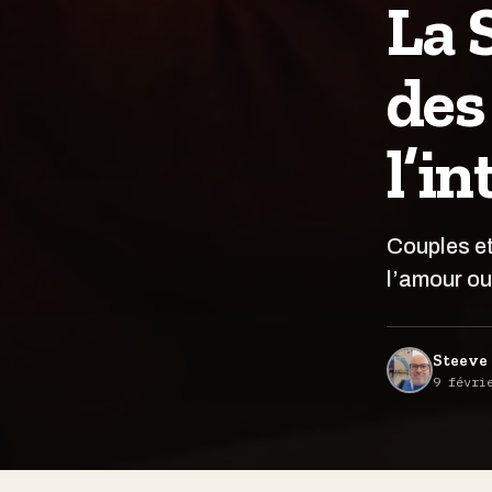
La 
des
l’i
Couples et
l’amour ou
Steeve 
9 févri