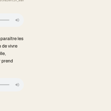
StValentin_Ban
paraître les
 de vivre
lle,
r prend