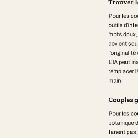
Trouver le
Pour les co
outils d’int
mots doux, 
devient sou
l’originalit
L’IA peut in
remplacer la
main.
Couples g
Pour les cou
botanique d
fanent pas,