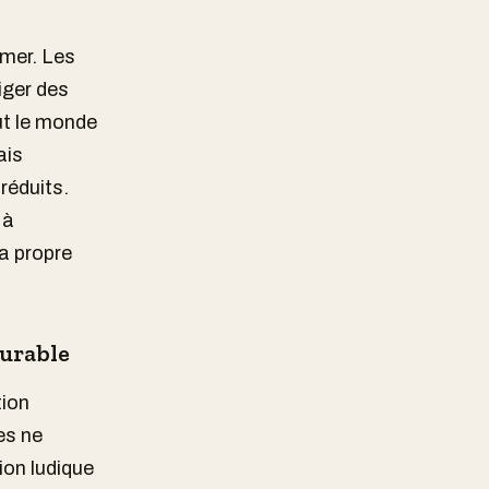
imer. Les
diger des
ut le monde
ais
réduits.
 à
sa propre
durable
tion
es ne
ion ludique