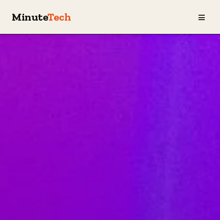
≡
Minute
Tech