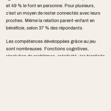
et 49 % le font en personne. Pour plusieurs,
c’est un moyen de rester connectés avec leurs
proches. Même la relation parent-enfant en
bénéficie, selon 37 % des répondants.
Les compétences développées grâce au jeu
sont nombreuses. Fonctions cognitives,
résolution de problèmes, créativité : les bienfaits
sont tangibles. Pour 54 % des joueurs, c’est
même un passe-temps qu’ils n’auraient pas pu
se permettre autrement.
Enfin, les genres de jeux les plus populaires au
Québec reflètent une volonté de réfléchir et de
s’amuser intelligemment. Les jeux de casse-