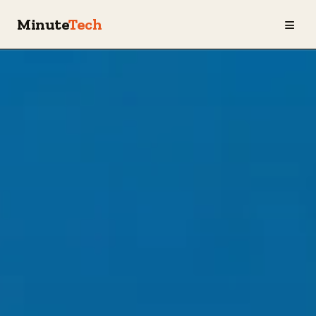
≡
Minute
Tech