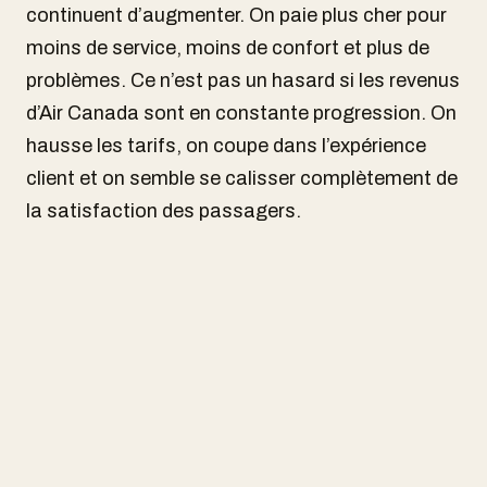
continuent d’augmenter. On paie plus cher pour
moins de service, moins de confort et plus de
problèmes. Ce n’est pas un hasard si les revenus
d’Air Canada sont en constante progression. On
hausse les tarifs, on coupe dans l’expérience
client et on semble se calisser complètement de
la satisfaction des passagers.
À la lumière des données sur les plaintes
déposées par les passagers, un élément
surprend. Air Canada ne trône pas au sommet
du palmarès des plaintes, loin de là. Avec
environ 4,9 plaintes par 100 vols, le transporteur
se situe même derrière WestJet, et très loin de