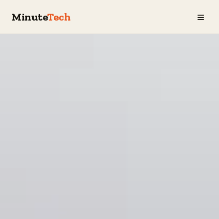
≡
Minute
Tech