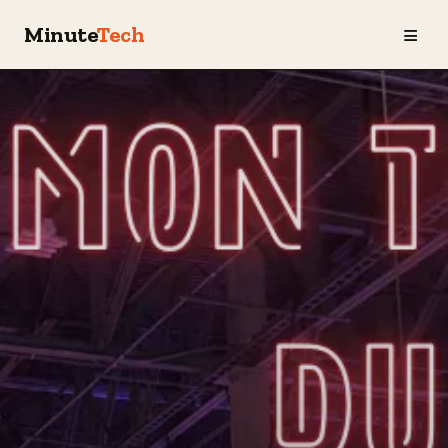
≡
Minute
Tech