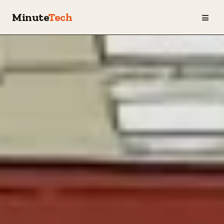
≡
Minute
Tech