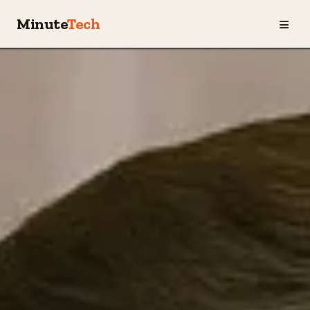
≡
Minute
Tech