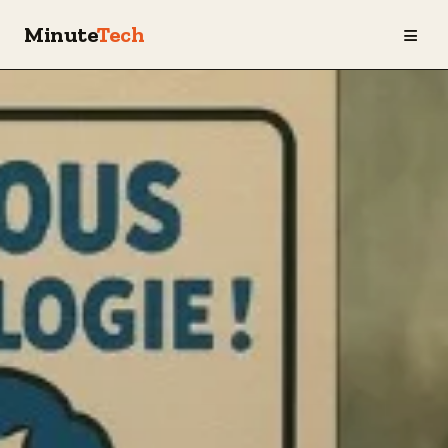
≡
Minute
Tech