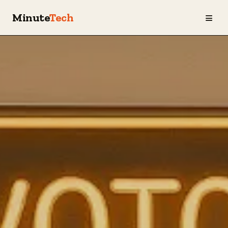
≡
Minute
Tech