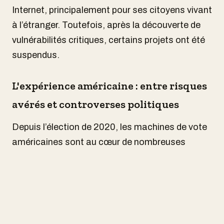
Internet, principalement pour ses citoyens vivant
à l’étranger. Toutefois, après la découverte de
vulnérabilités critiques, certains projets ont été
suspendus.
L'expérience américaine : entre risques
avérés et controverses politiques
Depuis l’élection de 2020, les machines de vote
américaines sont au cœur de nombreuses
théories du complot. Pourtant, de multiples
audits officiels ont confirmé qu’il n’y avait pas eu
de fraude généralisée​​.
Les experts en cybersécurité, eux, tirent la