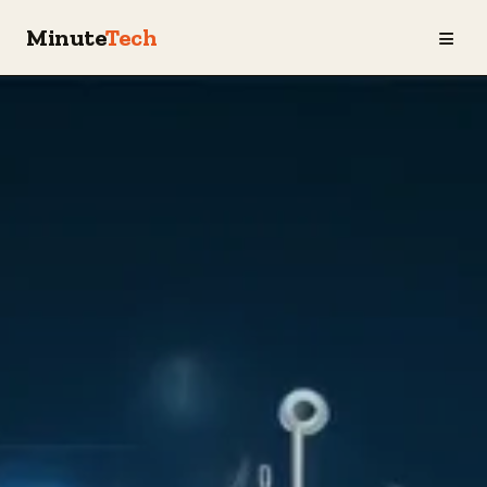
≡
Minute
Tech