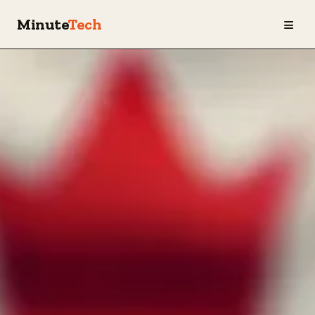
≡
Minute
Tech