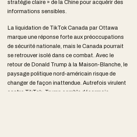
stratégie claire » de la Chine pour acquérir des
informations sensibles.
La liquidation de TikTok Canada par Ottawa
marque une réponse forte aux préoccupations
de sécurité nationale, mais le Canada pourrait
se retrouver isolé dans ce combat. Avec le
retour de Donald Trump à la Maison-Blanche, le
paysage politique nord-américain risque de
changer de façon inattendue. Autrefois virulent
contre TikTok, Trump semble désormais
soutenir la plateforme, notamment en raison
des liens financiers entre Jeff Yass, investisseur
majeur de ByteDance (la maison-mère de
TikTok), et Truth Social, le réseau social