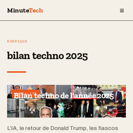
≡
Minute
Tech
RUBRIQUE
bilan techno 2025
Bilan techno de l'année 2025
ACTUALITÉ
Steeve Fortin — 5 min
L’IA, le retour de Donald Trump, les fiascos