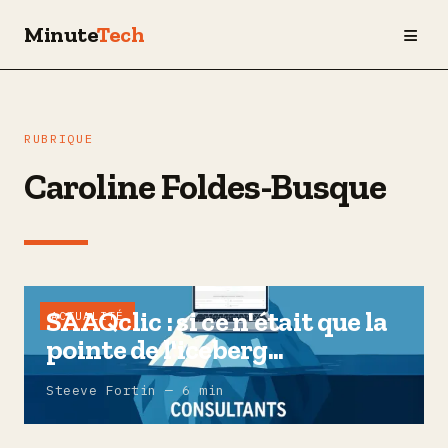
≡
Minute
Tech
RUBRIQUE
Caroline Foldes-Busque
SAAQclic : si ce n'était que la
ACTUALITÉ
pointe de l'iceberg...
Steeve Fortin — 6 min