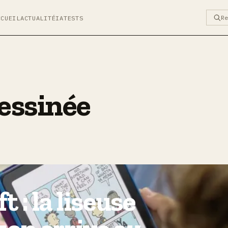
R
CCUEIL
ACTUALITÉ
IA
TESTS
essinée
 : la liseuse