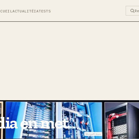
R
CCUEIL
ACTUALITÉ
IA
TESTS
dia en met