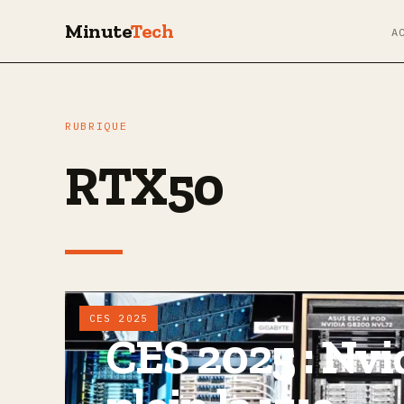
Minute
Tech
A
RUBRIQUE
RTX50
CES 2025
CES 2025 : Nvi