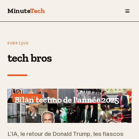
≡
Minute
Tech
RUBRIQUE
tech bros
Bilan techno de l'année 2025
ACTUALITÉ
Steeve Fortin — 5 min
L’IA, le retour de Donald Trump, les fiascos