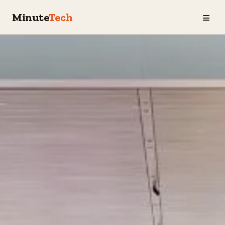
≡
Minute
Tech