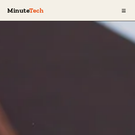
≡
Minute
Tech