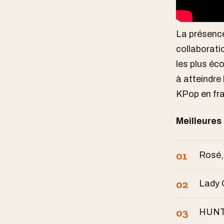
La présence
collaborati
les plus éc
à atteindre 
KPop en fra
Meilleures
Rosé,
Lady 
HUNTR