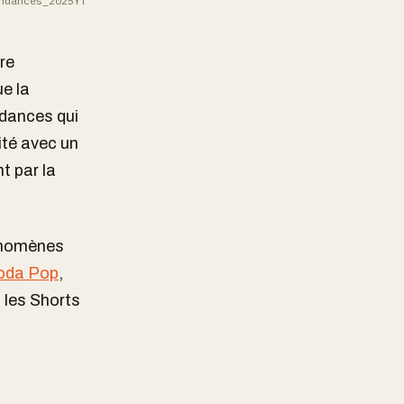
ndances_2025YT
re
ue la
endances qui
ité avec un
t par la
énomènes
oda Pop
,
t les Shorts