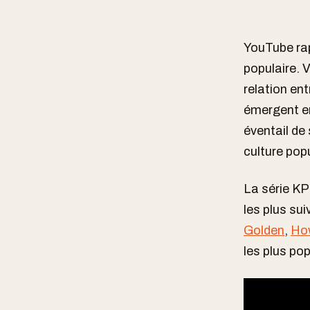
YouTube rap
populaire. 
relation ent
émergent en 
éventail de
culture pop
La série K
les plus su
Golden
,
How
les plus pop