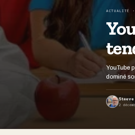
ACTUALITÉ ·
You
ten
YouTube pr
dominé so
Steeve 
2 décem