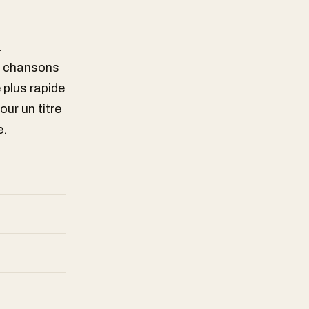
a
s chansons
 plus rapide
our un titre
e.