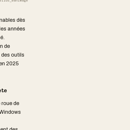
virus_Banimage
urnables dès
 les années
é.
on de
des outils
 en 2025
ète
 roue de
à Windows
ment des