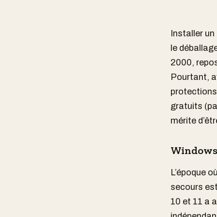
Installer un
le déballag
2000, repos
Pourtant, a
protections
gratuits (p
mérite d’êt
Windows D
L’époque o
secours est
10 et 11 a 
indépendant