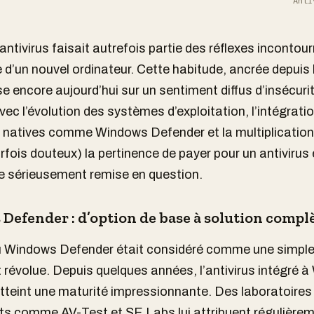
Anti
 antivirus faisait autrefois partie des réflexes inconto
e d’un nouvel ordinateur. Cette habitude, ancrée depuis
e encore aujourd’hui sur un sentiment diffus d’insécurit
vec l’évolution des systèmes d’exploitation, l’intégrati
 natives comme Windows Defender et la multiplication 
arfois douteux) la pertinence de payer pour un antivirus
re sérieusement remise en question.
efender : d’option de base à solution compl
ù Windows Defender était considéré comme une simple
 révolue. Depuis quelques années, l’antivirus intégré 
atteint une maturité impressionnante. Des laboratoires
s comme AV-Test et SE Labs lui attribuent régulière