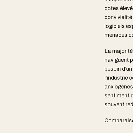
cotes élevé
convivialité
logiciels e
menaces co
La majorité 
naviguent p
besoin d’un
l’industrie 
anxiogènes
sentiment d
souvent re
Comparaison