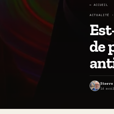
← ACCUEIL
ACTUALITÉ ·
Est
de 
ant
Steeve 
14 avri