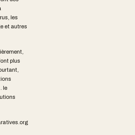
a
rus, les
e et autres
lièrement,
ont plus
ourtant,
tions
 le
lutions
ratives.org