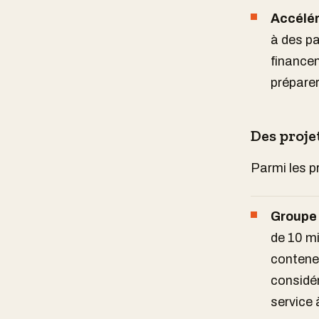
Accélér
à des pa
financem
préparer
Des proje
Parmi les p
Groupe
de 10 mi
conteneu
considér
service 