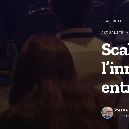
← ACCUEIL
ACTUALITÉ ·
Sca
l’i
ent
Steeve 
12 sept