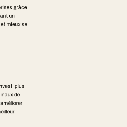
prises grâce
sant un
 et mieux se
nvesti plus
minaux de
’améliorer
eilleur