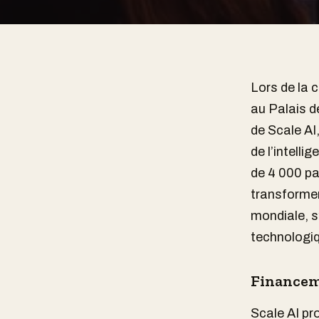
Lors de la 
au Palais d
de Scale AI,
de l’intelli
de 4 000 pa
transformer
mondiale, s
technologiq
Financeme
Scale AI pr