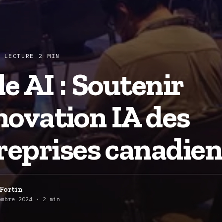
 LECTURE 2 MIN
le AI : Soutenir
nnovation IA des
reprises canadie
Fortin
embre 2024 · 2 min