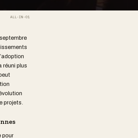
ALL-IN-01
2 septembre
stissements
l’adoption
a réuni plus
peut
tion
évolution
 projets.
ennes
e pour