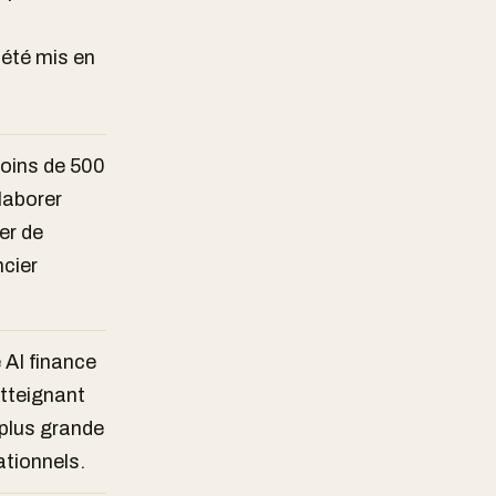
été mis en
oins de 500
laborer
er de
ncier
 AI finance
atteignant
 plus grande
ationnels.