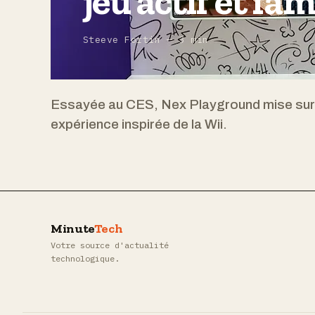
jeu actif et fam
Steeve Fortin — 3 min
Essayée au CES, Nex Playground mise sur l’int
expérience inspirée de la Wii.
Minute
Tech
Votre source d'actualité
technologique.