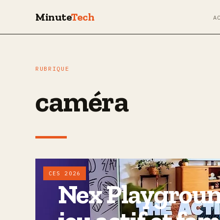
Minute
Tech
A
RUBRIQUE
caméra
CES 2026
Nex Playground