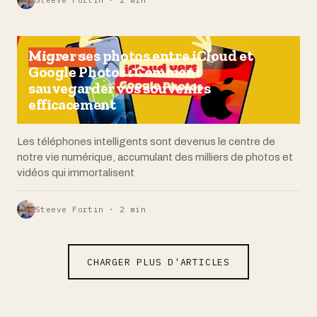
Steeve Fortin · 2 min
Migrer ses photos entre iCloud et
ACTUALITÉ
Google Photos : Comment
sauvegarder vos souvenirs
efficacement
Les téléphones intelligents sont devenus le centre de
notre vie numérique, accumulant des milliers de photos et
vidéos qui immortalisent
Steeve Fortin · 2 min
CHARGER PLUS D'ARTICLES