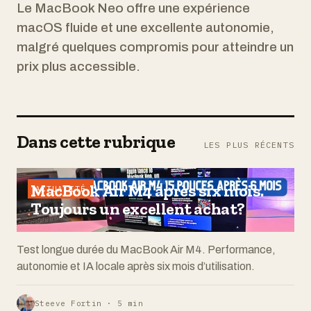
Le MacBook Neo offre une expérience
macOS fluide et une excellente autonomie,
malgré quelques compromis pour atteindre un
prix plus accessible.
Dans cette rubrique
LES PLUS RÉCENTS
MacBook Air M4 après six mois.
ACTUALITÉ
Toujours un excellent achat?
Test longue durée du MacBook Air M4. Performance,
autonomie et IA locale après six mois d’utilisation.
Steeve Fortin · 5 min