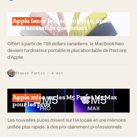
Apple lance le MacBook Neo, un Mac
ACTUALITÉ
plus accessible que jamais
Offert à partir de 799 dollars canadiens, le MacBook Neo
devient l’ordinateur portable le plus abordable de l’histoire
d’Apple.
Steeve Fortin · 4 min
Apple mise sur les M5 Pro et M5 Max
ACTUALITÉ
pour les pros
Les nouvelles puces misent sur l’IA locale et une mémoire
unifiée plus rapide, à des prix clairement professionnels.