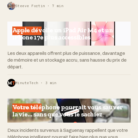
Steeve Fortin · 7 min
Apple dévoile un iPad Air M4 et un
ACTUALITÉ
iPhone 17e plus accessibles
Les deux appareils offrent plus de puissance, davantage
de mémoire et un stockage accru, sans hausse du prix de
départ.
MinuteTech · 3 min
Votre téléphone pourrait vous sauver
ACTUALITÉ
la vie… sans que vous le sachiez
Deux incidents survenus à Saguenay rappellent que votre
téléphone intelligent pourrait faire bien plus que vous