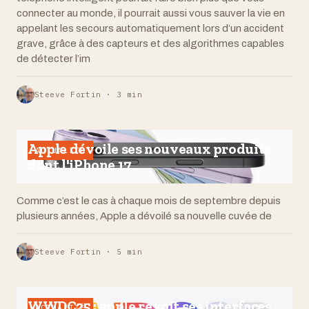
connecter au monde, il pourrait aussi vous sauver la vie en
appelant les secours automatiquement lors d’un accident
grave, grâce à des capteurs et des algorithmes capables
de détecter l’im
Steeve Fortin · 3 min
Apple dévoile ses nouveaux produits
ACTUALITÉ
dont l'iPhone 17
Comme c’est le cas à chaque mois de septembre depuis
plusieurs années, Apple a dévoilé sa nouvelle cuvée de
Steeve Fortin · 5 min
WWDC25 : apple revoit ses interfaces,
ACTUALITÉ