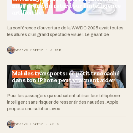
mais prend du retard sur l’intelligence
artificielle
La conférence d’ouverture de la WWDC 2025 avait toutes
les allures d’un grand spectacle visuel. Le géant de
Steeve Fortin · 3 min
Mal des transports : ce petit truc caché
ACTUALITÉ
dans ton iPhone peut vraiment aider
Pour les passagers qui souhaitent utiliser leur téléphone
intelligent sans risquer de ressentir des nausées, Apple
propose une solution avec
Steeve Fortin · 60 s