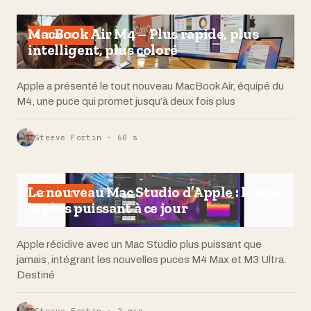
MacBook Air M4 – Plus rapide, plus
ACTUALITÉ
intelligent, plus coloré
Apple a présenté le tout nouveau MacBook Air, équipé du
M4, une puce qui promet jusqu’à deux fois plus
Steeve Fortin · 60 s
Le nouveau Mac Studio d’Apple : le Mac
ACTUALITÉ
le plus puissant à ce jour
Apple récidive avec un Mac Studio plus puissant que
jamais, intégrant les nouvelles puces M4 Max et M3 Ultra.
Destiné