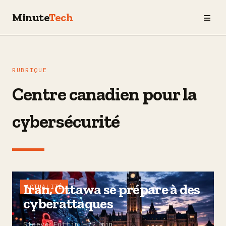
≡
Minute
Tech
RUBRIQUE
Centre canadien pour la
cybersécurité
Iran, Ottawa se prépare à des
ACTUALITÉ
cyberattaques
Steeve Fortin — 2 min