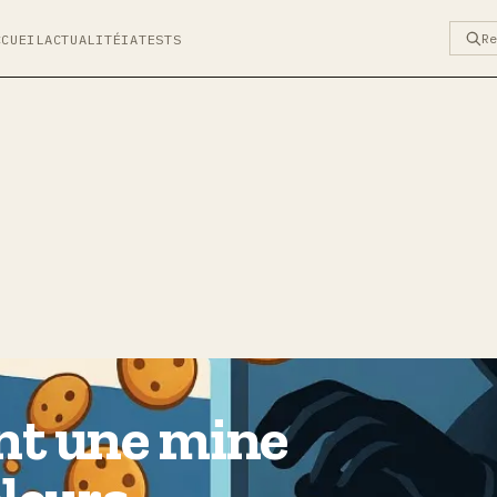
R
CCUEIL
ACTUALITÉ
IA
TESTS
nt une mine