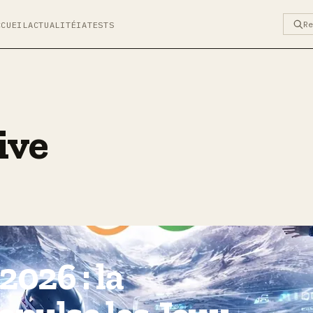
R
CCUEIL
ACTUALITÉ
IA
TESTS
ive
2026 : la