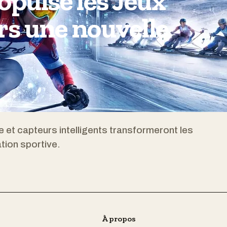
opulse les Jeux
rs une nouvelle
e et capteurs intelligents transformeront les
tion sportive.
À propos