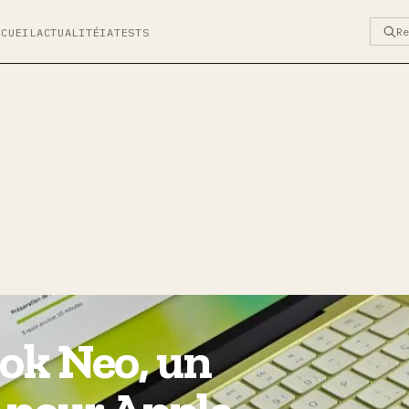
R
CCUEIL
ACTUALITÉ
IA
TESTS
ok Neo, un