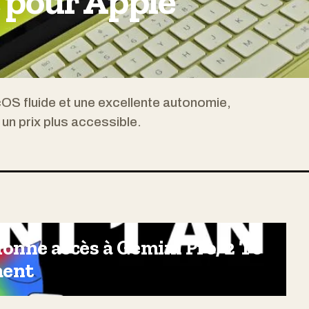
t pour Apple
S fluide et une excellente autonomie,
n prix plus accessible.
onne accès à Gemini Pro, 2 To
ment