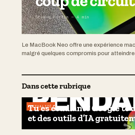
coup de circui
Steeve Fortin — 4 min
Le MacBook Neo offre une expérience macO
malgré quelques compromis pour atteindre u
Dans cette rubrique
Tu es étudiant? Google te d
ACTUALITÉ
et des outils d’IA gratuite