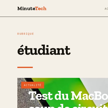
Minute
Tech
A
RUBRIQUE
étudiant
ACTUALITÉ
Test du MacBo