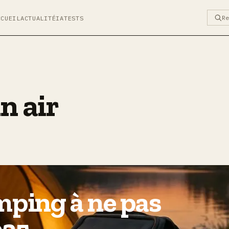
R
CCUEIL
ACTUALITÉ
IA
TESTS
n air
mping à ne pas