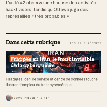
L’unité 42 observe une hausse des activités
hacktivistes, tandis qu’Ottawa juge des
représailles « très probables ».
Dans cette rubrique
LES PLUS RÉCENTS
Frappes en Iran, le front invisible
ACTUALITÉ
de la cyberguerre
Piratages, déni de service et centre de données touché
illustrent l’ampleur du front cybernétique.
Steeve Fortin · 2 min