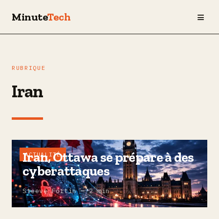
≡
Minute
Tech
RUBRIQUE
Iran
Iran, Ottawa se prépare à des
ACTUALITÉ
cyberattaques
Steeve Fortin — 2 min