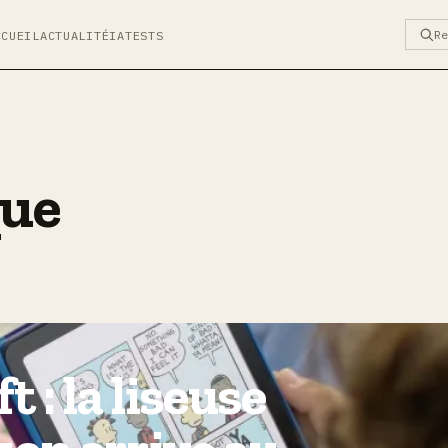
R
CCUEIL
ACTUALITÉ
IA
TESTS
que
 : la liseuse