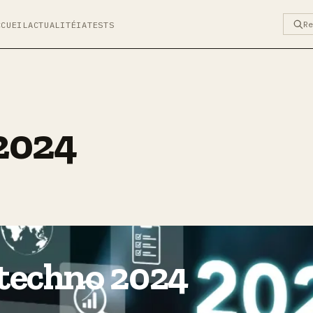
R
CCUEIL
ACTUALITÉ
IA
TESTS
 2024
 techno 2024