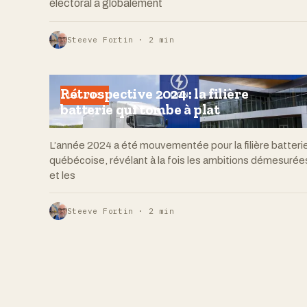
électoral a globalement
Steeve Fortin · 2 min
Rétrospective 2024 : la filière
LA UNE
batterie qui tombe à plat
L’année 2024 a été mouvementée pour la filière batteri
québécoise, révélant à la fois les ambitions démesurée
et les
Steeve Fortin · 2 min