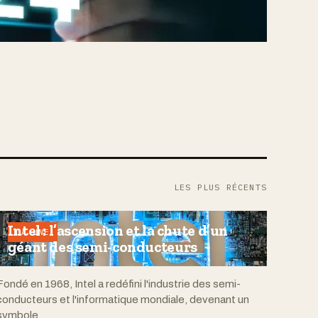
LES PLUS RÉCENTS
Intel : l’ascension et la chute d’un
LA UNE
géant des semi-conducteurs
Fondé en 1968, Intel a redéfini l'industrie des semi-
conducteurs et l'informatique mondiale, devenant un
symbole