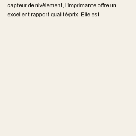
capteur de nivèlement, l'imprimante offre un
excellent rapport qualité/prix. Elle est
particulièrement adaptée aux utilisateurs
expérimentés qui cherchent à réaliser des
projets de grande envergure. Nous sommes
convaincus que cette imprimante est une
réussite majeure pour Elegoo et qu'elle répondra
aux besoins des amateurs d'impression 3D les
plus exigeants.
Découvrez la revue complète
Pour une analyse détaillée et des
démonstrations pratiques, regardez la vidéo
complète sur la Elegoo Neptune 4 Max.