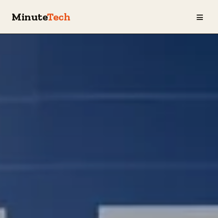
≡
Minute
Tech