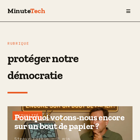
≡
Minute
Tech
RUBRIQUE
protéger notre
démocratie
Pourquoi votons-nous encore
ACTUALITÉ
sur un bout de papier ?
Steeve Fortin — 3 min